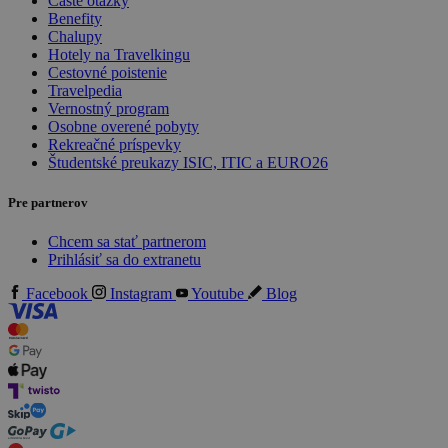
Časté otázky
Benefity
Chalupy
Hotely na Travelkingu
Cestovné poistenie
Travelpedia
Vernostný program
Osobne overené pobyty
Rekreačné príspevky
Študentské preukazy ISIC, ITIC a EURO26
Pre partnerov
Chcem sa stať partnerom
Prihlásiť sa do extranetu
Facebook
Instagram
Youtube
Blog