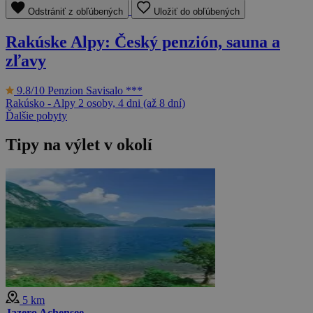
Odstrániť z obľúbených
Uložiť do obľúbených
Rakúske Alpy: Český penzión, sauna a
zľavy
9.8/10
Penzion Savisalo ***
Rakúsko - Alpy
2 osoby, 4 dni (až 8 dní)
Ďalšie pobyty
Tipy na výlet v okolí
5 km
Jazero Achensee