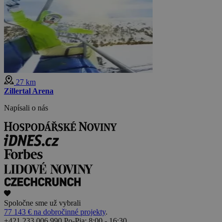
27 km
Zillertal Arena
Napísali o nás
Spoločne sme už vybrali
77 143 € na dobročinné projekty
.
+421 233 006 990
Po-Pia: 8:00 - 16:30