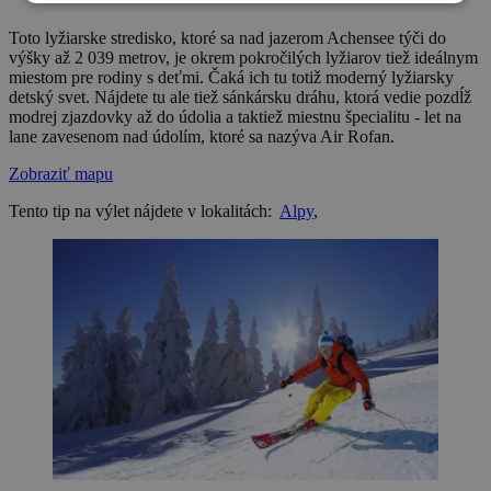
Toto lyžiarske stredisko, ktoré sa nad jazerom Achensee týči do
výšky až 2 039 metrov, je okrem pokročilých lyžiarov tiež ideálnym
miestom pre rodiny s deťmi. Čaká ich tu totiž moderný lyžiarsky
detský svet. Nájdete tu ale tiež sánkársku dráhu, ktorá vedie pozdĺž
modrej zjazdovky až do údolia a taktiež miestnu špecialitu - let na
lane zavesenom nad údolím, ktoré sa nazýva Air Rofan.
Zobraziť mapu
Tento tip na výlet nájdete v lokalitách:
Alpy
,