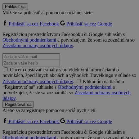
Prihlásiť sa
Môžete sa prihlásiť aj pomocou sociálnej siete:
Prihlásiť sa cez Facebook
Prihlásiť sa cez Google
Registráciou prostredníctvom Facebooku či Google súhlasím s
Obchodnými podmienkami
a potvrdzujem, že som sa zoznámil/a so
Zásadami ochrany osobných údajov
.
Chcem dostávať e-maily s pravidelnými informáciami o
novinkách, špeciálnych akciách a výhodách Travelkingu v súlade so
Zásadami ochrany osobných údajov
.
Kliknutím na tlačidlo
“Registrovať sa” súhlasíte s
Obchodnými podmienkami
a
potvrdzujete, že ste sa zoznámil/a so
Zásadami ochrany osobných
údajov
.
Registrovať sa
Alebo sa zaregistrujte pomocou sociálnych sietí:
Prihlásiť sa cez Facebook
Prihlásiť sa cez Google
Registráciou prostredníctvom Facebooku či Google súhlasím s
Obchodnými podmienkami
a potvrdzujem, že som sa zoznámil/a so