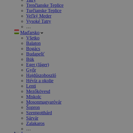
Trenčianske Teplice
Turčianske Teplice
Veľký Meder
Vysoké Tatry
…
Maďarsko
Všetko
Balaton
Bogács
Budapešť
Bük
Eger (Jáger)
Győr
Hajdúszoboszló
Hévíz a okolie
Lenti
Mezőkövesd
Miskolc
Mosonmagyaróvár
Šopron
Szentgotthárd
Sárvár
Zalakaros
…