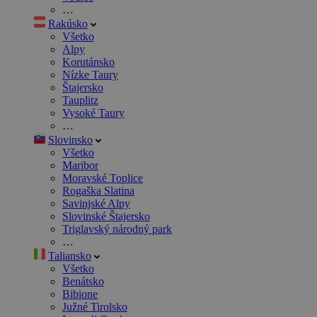
…
Rakúsko
Všetko
Alpy
Korutánsko
Nízke Taury
Štajersko
Tauplitz
Vysoké Taury
…
Slovinsko
Všetko
Maribor
Moravské Toplice
Rogaška Slatina
Savinjské Alpy
Slovinské Štajersko
Triglavský národný park
…
Taliansko
Všetko
Benátsko
Bibione
Južné Tirolsko