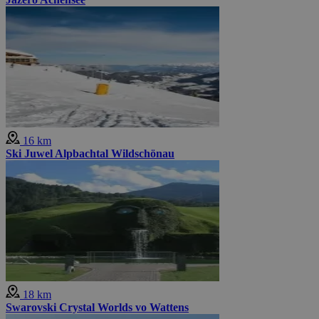
16 km
Ski Juwel Alpbachtal Wildschönau
18 km
Swarovski Crystal Worlds vo Wattens