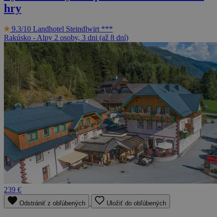
hry
9.3/10
Landhotel Steindlwirt ***
Rakúsko - Alpy
2 osoby, 3 dni (až 8 dní)
239 €
Odstrániť z obľúbených
Uložiť do obľúbených