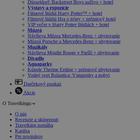
Düsseldorf: Backstreet Boys naživo + hotel
Výstavy a expozície
Filmové štúdiá Harry Potter™ + hotel
Filmové štúdiá Hra o tróny + prémiový hotel
VIP večer v Harry Potter štúdiách + hotel
Múzeá
Návšteva Múzea Mercedes-Benz + ubytovanie
Múzeá Porsche a Mercedes-Benz + ubytovanie
Muzikály
Návšteva Moulin Rouge v Paríži + ubytovanie
Divadlo
Aquaparky
Kúpele Therme Erding + prémiové ubytovanie
Vodný svet Rulantica: Vstupenky a pobyt
Darčekový poukaz
Akcie
O Travelkingu
O nás
Recenzie a skúsenosti
Travelking pomáha
Kariéra
Pre novinárov