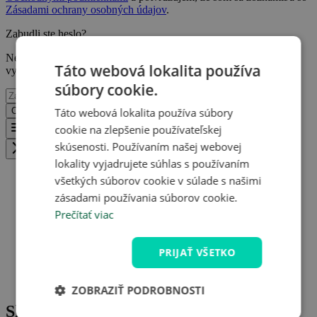
Zásadami ochrany osobných údajov
.
Zabudli ste heslo?
Nevadí! Stačí zadať váš e-mail a my vám pošleme odkaz, kde si
Táto webová lokalita používa
vytvoríte nové.
súbory cookie.
Táto webová lokalita používa súbory
Odoslať
Back
cookie na zlepšenie používateľskej
Menu
skúsenosti. Používaním našej webovej
Zavřít menu
lokality vyjadrujete súhlas s používaním
všetkých súborov cookie v súlade s našimi
zásadami používania súborov cookie.
Travelpedia
Prečítať viac
Rakúsko
PRIJAŤ VŠETKO
Alpy
Ski areál Maurach - Rofan
ZOBRAZIŤ PODROBNOSTI
Ski areál Maurach - Rofan