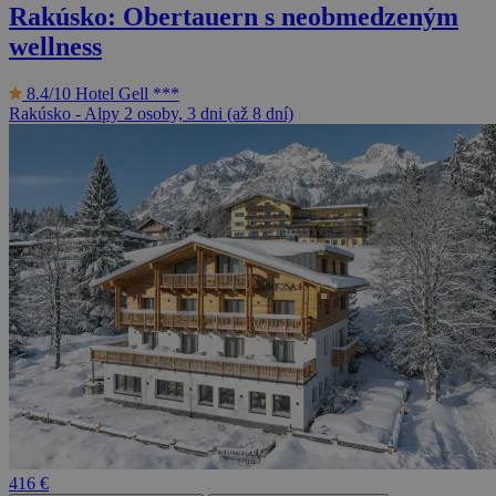
Rakúsko: Obertauern s neobmedzeným
wellness
8.4/10
Hotel Gell ***
Rakúsko - Alpy
2 osoby, 3 dni (až 8 dní)
416 €