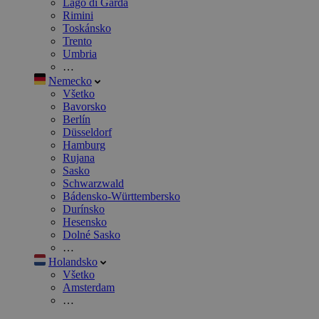
Lago di Garda
Rimini
Toskánsko
Trento
Umbria
…
Nemecko
Všetko
Bavorsko
Berlín
Düsseldorf
Hamburg
Rujana
Sasko
Schwarzwald
Bádensko-Württembersko
Durínsko
Hesensko
Dolné Sasko
…
Holandsko
Všetko
Amsterdam
…