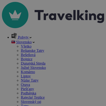
Pobyty
Slovensko
Všetko
Belianske Tatry
Bešeňová
Bojnice
Dunajská Streda
Južné Slovensko
Komárno
Liptov
Nízke Tatry
Orava
Piešťany
Podhájska
Rajecké Teplice
Slovenský raj
Tatry