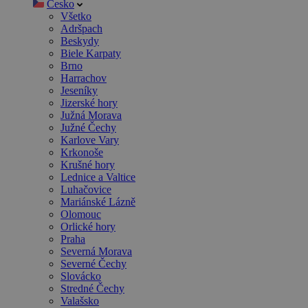
Česko
Všetko
Adršpach
Beskydy
Biele Karpaty
Brno
Harrachov
Jeseníky
Jizerské hory
Južná Morava
Južné Čechy
Karlove Vary
Krkonoše
Krušné hory
Lednice a Valtice
Luhačovice
Mariánské Lázně
Olomouc
Orlické hory
Praha
Severná Morava
Severné Čechy
Slovácko
Stredné Čechy
Valašsko