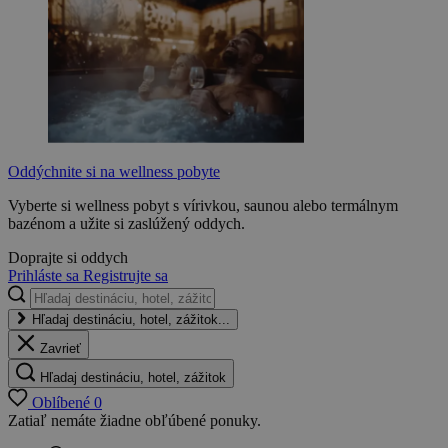
Oddýchnite si na wellness pobyte
Vyberte si wellness pobyt s vírivkou, saunou alebo termálnym
bazénom a užite si zaslúžený oddych.
Doprajte si oddych
Prihláste sa
Registrujte sa
Hľadaj destináciu, hotel, zážitok...
Zavrieť
Hľadaj destináciu, hotel, zážitok
Oblíbené
0
Zatiaľ nemáte žiadne obľúbené ponuky.