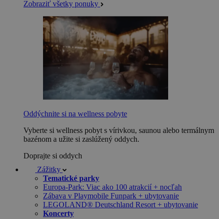
Zobraziť všetky ponuky
Oddýchnite si na wellness pobyte
Vyberte si wellness pobyt s vírivkou, saunou alebo termálnym
bazénom a užite si zaslúžený oddych.
Doprajte si oddych
Zážitky
Tematické parky
Europa-Park: Viac ako 100 atrakcií + nocľah
Zábava v Playmobile Funpark + ubytovanie
LEGOLAND® Deutschland Resort + ubytovanie
Koncerty