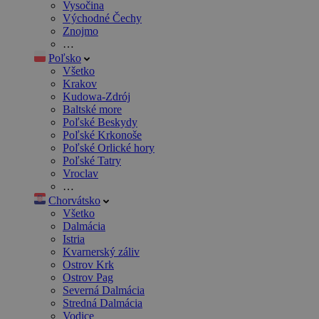
Vysočina
Východné Čechy
Znojmo
…
Poľsko
Všetko
Krakov
Kudowa-Zdrój
Baltské more
Poľské Beskydy
Poľské Krkonoše
Poľské Orlické hory
Poľské Tatry
Vroclav
…
Chorvátsko
Všetko
Dalmácia
Istria
Kvarnerský záliv
Ostrov Krk
Ostrov Pag
Severná Dalmácia
Stredná Dalmácia
Vodice