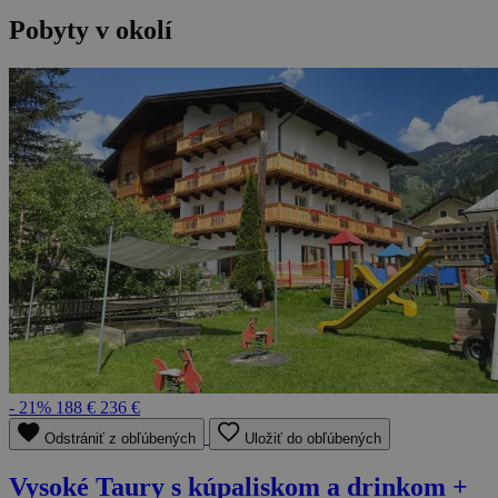
Pobyty v okolí
- 21%
188 €
236 €
Odstrániť z obľúbených
Uložiť do obľúbených
Vysoké Taury s kúpaliskom a drinkom +