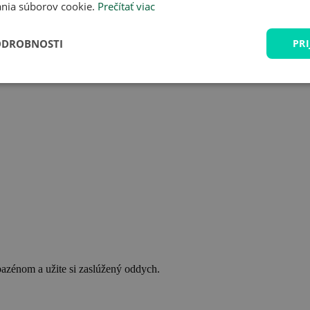
nia súborov cookie.
Prečítať viac
ODROBNOSTI
PRI
bazénom a užite si zaslúžený oddych.