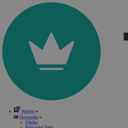
Pobyty
Slovensko
Všetko
Belianske Tatry