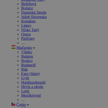
Bešeňová
Bojnice
Dunajská Streda
Južné Slovensko
Komárno
Liptov
Nízke Tatry
Orava
Piešťany
…
Maďarsko
Všetko
Balaton
Bogács
Budapešť
Bük
Eger (Jáger)
Győr
Hajdúszoboszló
Hévíz a okolie
Lenti
Mezőkövesd
…
Česko