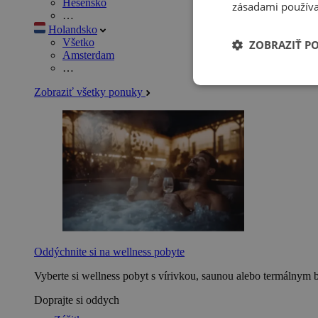
Hesensko
zásadami používa
…
Holandsko
Všetko
ZOBRAZIŤ P
Amsterdam
…
Zobraziť všetky ponuky
Oddýchnite si na wellness pobyte
Vyberte si wellness pobyt s vírivkou, saunou alebo termálnym 
Doprajte si oddych