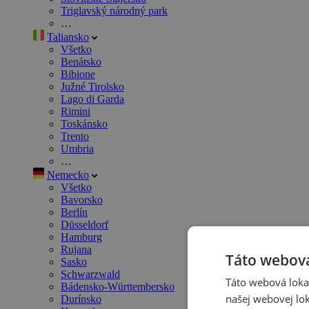
Triglavský národný park
…
Taliansko
Všetko
Benátsko
Bibione
Južné Tirolsko
Lago di Garda
Rimini
Toskánsko
Trento
Umbria
…
Nemecko
Všetko
Bavorsko
Berlín
Düsseldorf
Hamburg
Rujana
Táto webová
Sasko
Schwarzwald
Táto webová lokal
Bádensko-Württembersko
našej webovej lok
Durínsko