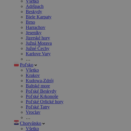
Všetko
Adršpach
Beskydy
Biele Karpaty
Brno
Harrachov
Jeseníky
Jizerské hory
Južná Morava
Južné Čechy
Karlove Vary
…
Poľsko
Všetko
Krakov
Kudowa-Zdrój
Baltské more
Poľské Beskydy
Poľské Krkonoše
Poľské Orlické hory
Poľské Tatry
Vroclav
…
Chorvátsko
Všetko