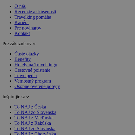
O nás
Recenzie a skúsenosti
Travelking pomáha
Kariéra
Pre novinárov
Kontakt
Pre zákazníkov
Časté otázky
Benefity
Hotely na Travelkingu
Cestovné poistenie
Travelpedia
Vernostný program
Osobne overené pobyty
Inšpirujte sa
To NAJ z Česka
To NAJ zo Slovenska
To NAJ z Maďarska
To NAJ z Rakúska
To NAJ zo Slovinska
To NAJ z Chorvátska