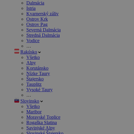
Dalmácia
Istria
Kvarnerský záliv
Ostrov Krk
Ostrov Pag
Severná Dalmácia
Stredná Dalmácia
Vodice
…
Rakúsko
Všetko
Alpy
Korutánsko
Nízke Taury
Štajersko
Tauplitz
Vysoké Taury
…
Slovinsko
Všetko
Maribor
Moravské Toplice
Rogaška Slatina
Savinjské Alpy
Slovinské Štajersko