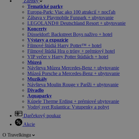
Zážitky
Tematické parky
Europa-Park: Viac ako 100 atrakcií + nocľah
Zábava v Playmobile Funpark + ubytovanie
LEGOLAND® Deutschland Resort + ubytovanie
Koncerty
Düsseldorf: Backstreet Boys naživo + hotel
Výstavy a expozície
Filmové štúdiá Harry Potter™ + hotel
Filmové štúdiá Hra o tróny + prémiový hotel
VIP večer v Harry Potter štúdiách + hotel
Múzeá
Návšteva Múzea Mercedes-Benz + ubytovanie
Múzeá Porsche a Mercedes-Benz + ubytovanie
Muzikály
Návšteva Moulin Rouge v Paríži + ubytovanie
Divadlo
Aquaparky
Kúpele Therme Erding + prémiové ubytovanie
Vodný svet Rulantica: Vstupenky a pobyt
Darčekový poukaz
Akcie
O Travelkingu