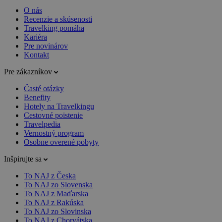
O nás
Recenzie a skúsenosti
Travelking pomáha
Kariéra
Pre novinárov
Kontakt
Pre zákazníkov
Časté otázky
Benefity
Hotely na Travelkingu
Cestovné poistenie
Travelpedia
Vernostný program
Osobne overené pobyty
Inšpirujte sa
To NAJ z Česka
To NAJ zo Slovenska
To NAJ z Maďarska
To NAJ z Rakúska
To NAJ zo Slovinska
To NAJ z Chorvátska