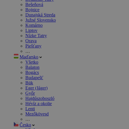
Bešeňová
Bojnice
Dunajská Streda
Južné Slovensko
Komárno
Liptov
Nízke Tatry
Orava
Piešťany
…
Maďarsko
Všetko
Balaton
Bogács
Budapešť
Bük
Eger (Jáger)
Győr
Hajdúszoboszló
Hévíz a okolie
Lenti
Mezőkövesd
…
Česko