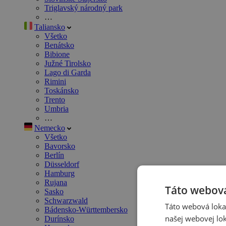
Triglavský národný park
…
Taliansko
Všetko
Benátsko
Bibione
Južné Tirolsko
Lago di Garda
Rimini
Toskánsko
Trento
Umbria
…
Nemecko
Všetko
Bavorsko
Berlín
Düsseldorf
Hamburg
Rujana
Táto webová
Sasko
Schwarzwald
Táto webová lokal
Bádensko-Württembersko
našej webovej lok
Durínsko