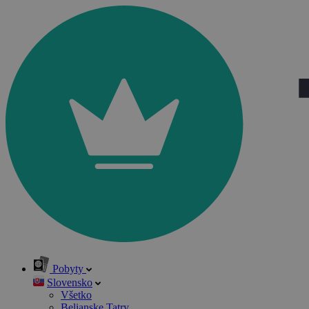
Pobyty
Slovensko
Všetko
Belianske Tatry