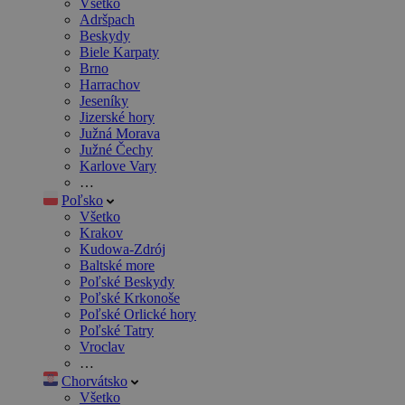
Všetko
Adršpach
Beskydy
Biele Karpaty
Brno
Harrachov
Jeseníky
Jizerské hory
Južná Morava
Južné Čechy
Karlove Vary
…
Poľsko
Všetko
Krakov
Kudowa-Zdrój
Baltské more
Poľské Beskydy
Poľské Krkonoše
Poľské Orlické hory
Poľské Tatry
Vroclav
…
Chorvátsko
Všetko