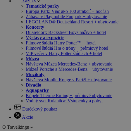
Zážitky
Tematické parky
Europa-Park: Viac ako 100 atrakcií + nocľah
Zábava v Playmobile Funpark + ubytovanie
LEGOLAND® Deutschland Resort + ubytovanie
Koncerty
Düsseldorf: Backstreet Boys naživo + hotel
Výstavy a expozície
Filmové štúdiá Harry Potter™ + hotel
Filmové štúdiá Hra o tróny + prémiový hotel
VIP večer v Harry Potter štúdiách + hotel
Múzeá
Návšteva Múzea Mercedes-Benz + ubytovanie
Múzeá Porsche a Mercedes-Benz + ubytovanie
Muzikály
Návšteva Moulin Rouge v Paríži + ubytovanie
Divadlo
Aquaparky
Kúpele Therme Erding + prémiové ubytovanie
Vodný svet Rulantica: Vstupenky a pobyt
Darčekový poukaz
Akcie
O Travelkingu