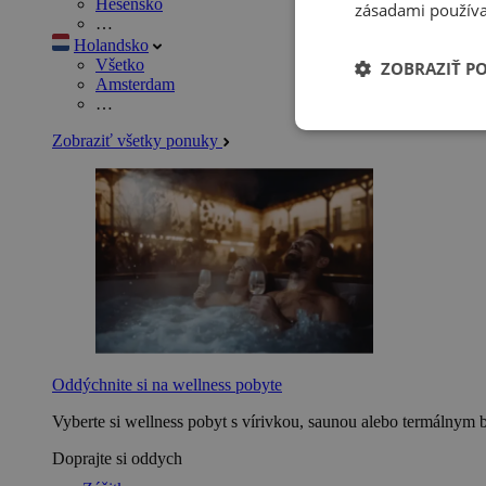
Hesensko
zásadami používa
…
Holandsko
Všetko
ZOBRAZIŤ P
Amsterdam
…
Zobraziť všetky ponuky
Oddýchnite si na wellness pobyte
Vyberte si wellness pobyt s vírivkou, saunou alebo termálnym 
Doprajte si oddych