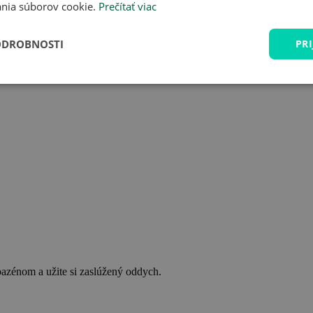
nia súborov cookie.
Prečítať viac
ODROBNOSTI
PRI
bazénom a užite si zaslúžený oddych.