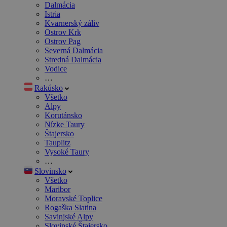
Dalmácia
Istria
Kvarnerský záliv
Ostrov Krk
Ostrov Pag
Severná Dalmácia
Stredná Dalmácia
Vodice
…
Rakúsko
Všetko
Alpy
Korutánsko
Nízke Taury
Štajersko
Tauplitz
Vysoké Taury
…
Slovinsko
Všetko
Maribor
Moravské Toplice
Rogaška Slatina
Savinjské Alpy
Slovinské Štajersko