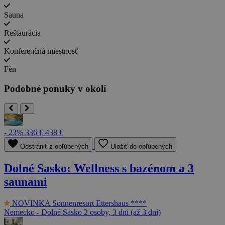
Sauna
Reštaurácia
Konferenčná miestnosť
Fén
Podobné ponuky v okolí
- 23%
336 €
438 €
Odstrániť z obľúbených
Uložiť do obľúbených
Dolné Sasko: Wellness s bazénom a 3
saunami
NOVINKA
Sonnenresort Ettershaus ****
Nemecko - Dolné Sasko
2 osoby, 3 dni (až 3 dni)