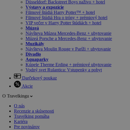
Düsseldorf: Backstreet Boys naživo + hotel
Výstavy a expozície
Filmové štúdiá Harry Potter™ + hotel
Filmové štúdiá Hra o tróny + prémiový hotel
VIP večer v Harry Potter štúdiách + hotel
Múzeá
Návšteva Múzea Mercedes-Benz + ubytovanie
Múzeá Porsche a Mercedes-Benz + ubytovanie
Muzikály
Návšteva Moulin Rouge v Paríži + ubytovanie
Divadlo
Aquaparky
Kúpele Therme Erding + prémiové ubytovanie
Vodný svet Rulantica: Vstupenky a pobyt
Darčekový poukaz
Akcie
O Travelkingu
O nás
Recenzie a skúsenosti
Travelking pomáha
Kariéra
Pre novinárov