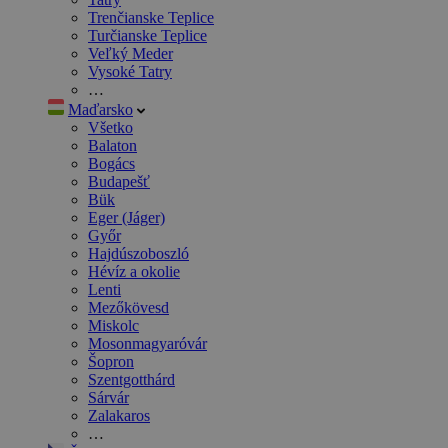
Trenčianske Teplice
Turčianske Teplice
Veľký Meder
Vysoké Tatry
…
Maďarsko
Všetko
Balaton
Bogács
Budapešť
Bük
Eger (Jáger)
Győr
Hajdúszoboszló
Hévíz a okolie
Lenti
Mezőkövesd
Miskolc
Mosonmagyaróvár
Šopron
Szentgotthárd
Sárvár
Zalakaros
…