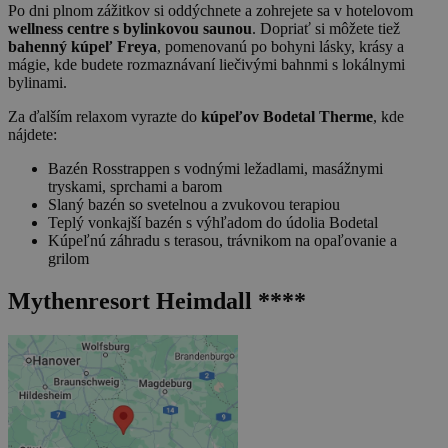
Po dni plnom zážitkov si oddýchnete a zohrejete sa v hotelovom
wellness centre s bylinkovou saunou
. Dopriať si môžete tiež
bahenný kúpeľ Freya
, pomenovanú po bohyni lásky, krásy a
mágie, kde budete rozmaznávaní liečivými bahnmi s lokálnymi
bylinami.
Za ďalším relaxom vyrazte do
kúpeľov Bodetal Therme
, kde
nájdete:
Bazén Rosstrappen s vodnými ležadlami, masážnymi
tryskami, sprchami a barom
Slaný bazén so svetelnou a zvukovou terapiou
Teplý vonkajší bazén s výhľadom do údolia Bodetal
Kúpeľnú záhradu s terasou, trávnikom na opaľovanie a
grilom
Mythenresort Heimdall ****