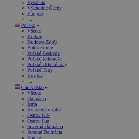
Vysočina
Východné Čechy
Znojmo
…
Poľsko
Všetko
Krakov
Kudowa-Zdrój
Baltské more
Poľské Beskydy
Poľské Krkonoše
Poľské Orlické hory
Poľské Tatry
Vroclav
…
Chorvátsko
Všetko
Dalmácia
Istria
Kvarnerský záliv
Ostrov Krk
Ostrov Pag
Severná Dalmácia
Stredná Dalmácia
Vodice