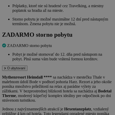
Príplatky, ktoré nie sú hradené cez Travelking, a miestny
poplatok sa hradia až na mieste.
Storno pobytu je možné maximálne 12 dní pred nástupným
termínom. Zmena pobytu nie je možná.
ZADARMO storno pobytu
ZADARMO storno pobytu
Pobyt je možné stornovať do 12. dňa pred nástupom na
pobyt. Plná suma vám bude vrátená formou kreditov.
O ubytovaní
Mythenresort Heimdall ****
sa nachádza v mestečku Thale v
malebnom údolí Bode v podhorí pohoria Harz. Rezort a jeho okolie
ponúka množstvo príležitostí na relax aj parádne výlety za
zážitkami. V bezprostrednej blízkosti hotela sa nachádza aj
Bodetal
Therme
, moderný kúpeľný komplex ideálny pre odpočinok po dni
strávenom turistikou.
Jednou z najvýznamnejších atrakcií je
Hexentanzplatz
, vzdialený
približne 4 km od hotela. Toto legendami opradené miesto ponúka