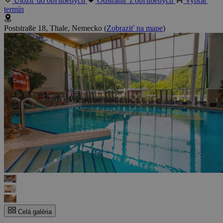
Uložiť do obľúbených
Odstrániť z obľúbených
Vybrať
termín
Poststraße 18, Thale, Nemecko
(
Zobraziť na mape
)
Celá galéria