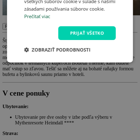
všetkých súborov cookie v súlade s našimi
zásadami používania súborov cookie.
Prečítať viac
Potvrdiť
PRIJAŤ VŠETKO
Štýlový Mythenresort Heimdall **** vás víta v srdci ságami
opradeného regiónu údolia Bode. Fafnir, Fewur, Gjallarhorn –
ZOBRAZIŤ PODROBNOSTI
zoznámte sa počas svojej dovolenky s týmito mytologickými
menami, užite si výhľad z plošiny Hexentanzplatz alebo si doprajte
odpočinok v termálnych kúpeľoch Bodetal Therme, kam budete
mať vstup so zľavou. Tešiť sa môžete aj na bohaté raňajky formou
bufetu a bylinkovú saunu priamo v hoteli.
V cene ponuky
Ubytovanie:
Ubytovanie pre dve osoby v izbe podľa výberu v
Mythenresorte Heimdall ****
Strava: