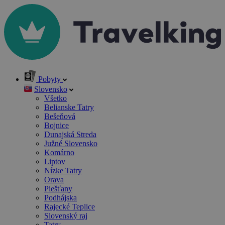
Pobyty
Slovensko
Všetko
Belianske Tatry
Bešeňová
Bojnice
Dunajská Streda
Južné Slovensko
Komárno
Liptov
Nízke Tatry
Orava
Piešťany
Podhájska
Rajecké Teplice
Slovenský raj
Tatry