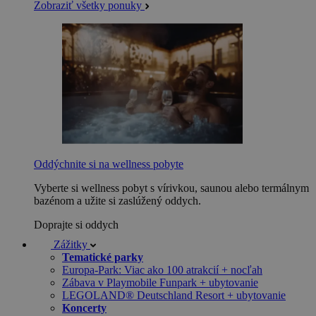
Zobraziť všetky ponuky
Oddýchnite si na wellness pobyte
Vyberte si wellness pobyt s vírivkou, saunou alebo termálnym
bazénom a užite si zaslúžený oddych.
Doprajte si oddych
Zážitky
Tematické parky
Europa-Park: Viac ako 100 atrakcií + nocľah
Zábava v Playmobile Funpark + ubytovanie
LEGOLAND® Deutschland Resort + ubytovanie
Koncerty