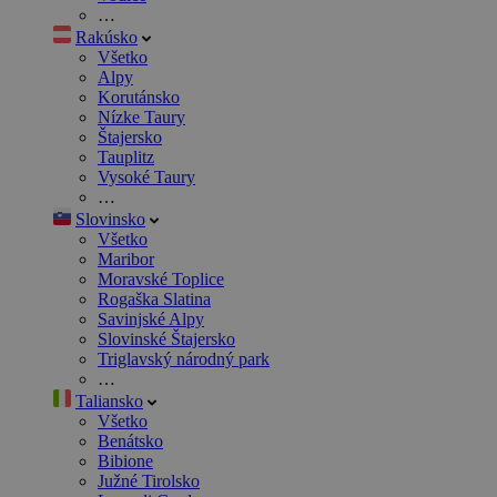
…
Rakúsko
Všetko
Alpy
Korutánsko
Nízke Taury
Štajersko
Tauplitz
Vysoké Taury
…
Slovinsko
Všetko
Maribor
Moravské Toplice
Rogaška Slatina
Savinjské Alpy
Slovinské Štajersko
Triglavský národný park
…
Taliansko
Všetko
Benátsko
Bibione
Južné Tirolsko