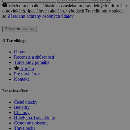
Vložením emailu súhlasím so zasielaním pravidelných informácií
o novinkách, špeciálnych akciách, výhodách Travelkingu v súlade
so
Zásadami ochrany osobných údajov
.
Odoberať novinky
O Travelkingu
O nás
Recenzie a skúsenosti
Travelking pomáha
Kariéra
Pre novinárov
Kontakt
Pre zákazníkov
Časté otázky
Benefity
Chalupy
Hotely na Travelkingu
Cestovné poistenie
Travelpedia