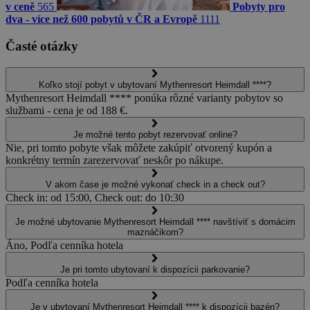
v ceně
565
Pobyty pro
dva - více než 600 pobytů v ČR a Evropě
1111
Časté otázky
Koľko stojí pobyt v ubytovaní Mythenresort Heimdall ****?
Mythenresort Heimdall **** ponúka rôzné varianty pobytov so
službami - cena je od 188 €.
Je možné tento pobyt rezervovať online?
Nie, pri tomto pobyte však môžete zakúpiť otvorený kupón a
konkrétny termín zarezervovať neskôr po nákupe.
V akom čase je možné vykonať check in a check out?
Check in: od 15:00, Check out: do 10:30
Je možné ubytovanie Mythenresort Heimdall **** navštíviť s domácim
maznáčikom?
Áno, Podľa cenníka hotela
Je pri tomto ubytovaní k dispozícii parkovanie?
Podľa cenníka hotela
Je v ubytovaní Mythenresort Heimdall **** k dispozícii bazén?