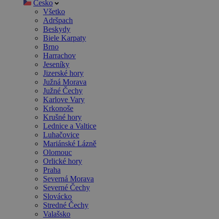
Česko
Všetko
Adršpach
Beskydy
Biele Karpaty
Brno
Harrachov
Jeseníky
Jizerské hory
Južná Morava
Južné Čechy
Karlove Vary
Krkonoše
Krušné hory
Lednice a Valtice
Luhačovice
Mariánské Lázně
Olomouc
Orlické hory
Praha
Severná Morava
Severné Čechy
Slovácko
Stredné Čechy
Valašsko