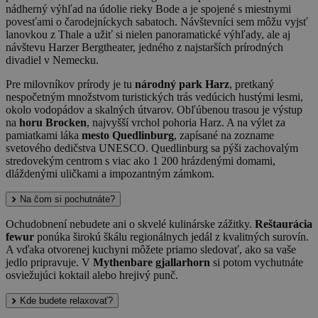
nádherný výhľad na údolie rieky Bode a je spojené s miestnymi
povesťami o čarodejníckych sabatoch. Návštevníci sem môžu vyjsť
lanovkou z Thale a užiť si nielen panoramatické výhľady, ale aj
návštevu Harzer Bergtheater, jedného z najstarších prírodných
divadiel v Nemecku.
Pre milovníkov prírody je tu
národný park Harz
, pretkaný
nespočetným množstvom turistických trás vedúcich hustými lesmi,
okolo vodopádov a skalných útvarov. Obľúbenou trasou je výstup
na
horu Brocken
, najvyšší vrchol pohoria Harz. A na výlet za
pamiatkami láka
mesto Quedlinburg
, zapísané na zozname
svetového dedičstva UNESCO. Quedlinburg sa pýši zachovalým
stredovekým centrom s viac ako 1 200 hrázdenými domami,
dláždenými uličkami a impozantným zámkom.
Na čom si pochutnáte?
Ochudobnení nebudete ani o skvelé kulinárske zážitky.
Reštaurácia
fewur
ponúka širokú škálu regionálnych jedál z kvalitných surovín.
A vďaka otvorenej kuchyni môžete priamo sledovať, ako sa vaše
jedlo pripravuje. V
Mythenbare gjallarhorn
si potom vychutnáte
osviežujúci koktail alebo hrejivý punč.
Kde budete relaxovať?