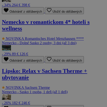
- 34%
264 €
398 €
Odstrániť z obľúbených
Uložiť do obľúbených
Nemecko v romantickom 4* hoteli s
wellness
NOVINKA
Romantisches Hotel Menzhausen ****
Nemecko - Dolné Sasko
2 osoby, 3 dni (až 3 dni)
- 29%
89 €
126 €
Odstrániť z obľúbených
Uložiť do obľúbených
Lipsko: Relax v Sachsen Therme +
ubytovanie
NOVINKA
Sachsen Therme
Nemecko - Sasko
1 osoba, 1 deň (až 1 deň)
- 26%
182 €
246 €