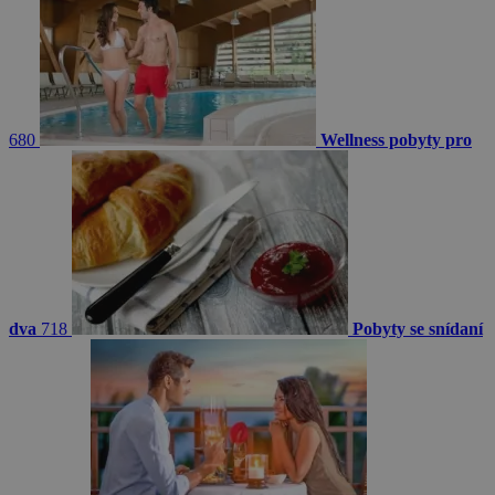
680
Wellness pobyty pro
dva
718
Pobyty se snídaní