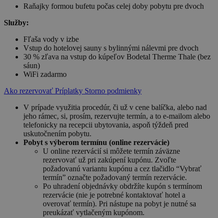
Raňajky formou bufetu počas celej doby pobytu pre dvoch
Služby:
Fľaša vody v izbe
Vstup do hotelovej sauny s bylinnými nálevmi pre dvoch
30 % zľava na vstup do kúpeľov Bodetal Therme Thale (bez
sáun)
WiFi zadarmo
Ako rezervovať
Príplatky
Storno podmienky
V prípade využitia procedúr, či už v cene balíčka, alebo nad
jeho rámec, si, prosím, rezervujte termín, a to e-mailom alebo
telefonicky na recepcii ubytovania, aspoň týždeň pred
uskutočnením pobytu.
Pobyt s výberom termínu (online rezervácie)
U online rezervácií si môžete termín záväzne
rezervovať už pri zakúpení kupónu. Zvoľte
požadovanú variantu kupónu a cez tlačidlo “Vybrať
termín” označte požadovaný termín rezervácie.
Po uhradení objednávky obdržíte kupón s termínom
rezervácie (nie je potrebné kontaktovať hotel a
overovať termín). Pri nástupe na pobyt je nutné sa
preukázať vytlačeným kupónom.