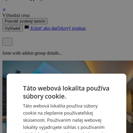
Výhodná cena
Potvrdiť zvolený termín
Kúpiť ako darčekový poukaz
Vyhľadať
form with addon group details...
Táto webová lokalita používa
súbory cookie.
Táto webová lokalita používa súbory
cookie na zlepšenie používateľskej
skúsenosti. Používaním našej webovej
lokality vyjadrujete súhlas s používaním