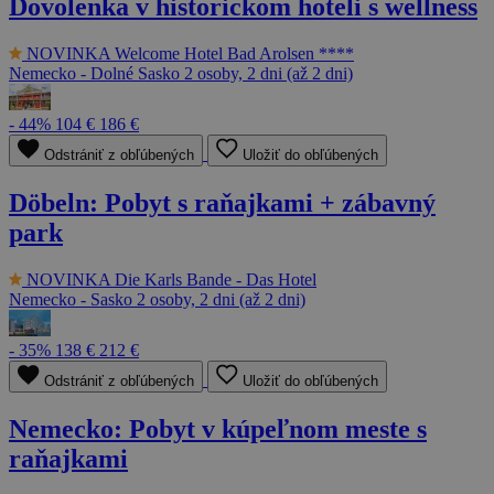
Dovolenka v historickom hoteli s wellness
NOVINKA
Welcome Hotel Bad Arolsen ****
Nemecko - Dolné Sasko
2 osoby, 2 dni (až 2 dni)
- 44%
104 €
186 €
Odstrániť z obľúbených
Uložiť do obľúbených
Döbeln: Pobyt s raňajkami + zábavný
park
NOVINKA
Die Karls Bande - Das Hotel
Nemecko - Sasko
2 osoby, 2 dni (až 2 dni)
- 35%
138 €
212 €
Odstrániť z obľúbených
Uložiť do obľúbených
Nemecko: Pobyt v kúpeľnom meste s
raňajkami