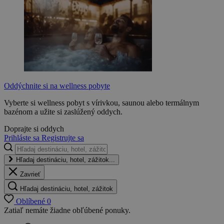
Oddýchnite si na wellness pobyte
Vyberte si wellness pobyt s vírivkou, saunou alebo termálnym
bazénom a užite si zaslúžený oddych.
Doprajte si oddych
Prihláste sa
Registrujte sa
Hľadaj destináciu, hotel, zážitok...
Zavrieť
Hľadaj destináciu, hotel, zážitok
Oblíbené
0
Zatiaľ nemáte žiadne obľúbené ponuky.