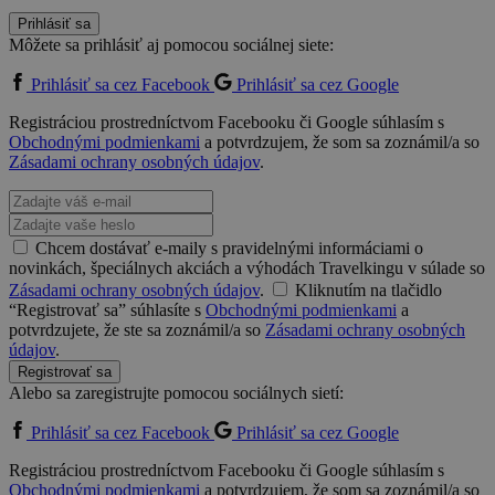
Prihlásiť sa
Môžete sa prihlásiť aj pomocou sociálnej siete:
Prihlásiť sa cez Facebook
Prihlásiť sa cez Google
Registráciou prostredníctvom Facebooku či Google súhlasím s
Obchodnými podmienkami
a potvrdzujem, že som sa zoznámil/a so
Zásadami ochrany osobných údajov
.
Chcem dostávať e-maily s pravidelnými informáciami o
novinkách, špeciálnych akciách a výhodách Travelkingu v súlade so
Zásadami ochrany osobných údajov
.
Kliknutím na tlačidlo
“Registrovať sa” súhlasíte s
Obchodnými podmienkami
a
potvrdzujete, že ste sa zoznámil/a so
Zásadami ochrany osobných
údajov
.
Registrovať sa
Alebo sa zaregistrujte pomocou sociálnych sietí:
Prihlásiť sa cez Facebook
Prihlásiť sa cez Google
Registráciou prostredníctvom Facebooku či Google súhlasím s
Obchodnými podmienkami
a potvrdzujem, že som sa zoznámil/a so