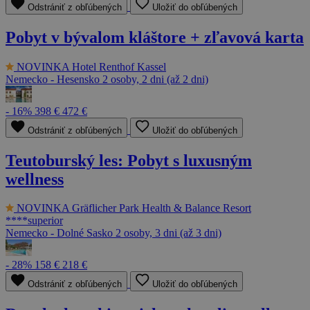
Odstrániť z obľúbených
Uložiť do obľúbených
Pobyt v bývalom kláštore + zľavová karta
NOVINKA
Hotel Renthof Kassel
Nemecko - Hesensko
2 osoby, 2 dni (až 2 dni)
- 16%
398 €
472 €
Odstrániť z obľúbených
Uložiť do obľúbených
Teutoburský les: Pobyt s luxusným
wellness
NOVINKA
Gräflicher Park Health & Balance Resort
****superior
Nemecko - Dolné Sasko
2 osoby, 3 dni (až 3 dni)
- 28%
158 €
218 €
Odstrániť z obľúbených
Uložiť do obľúbených