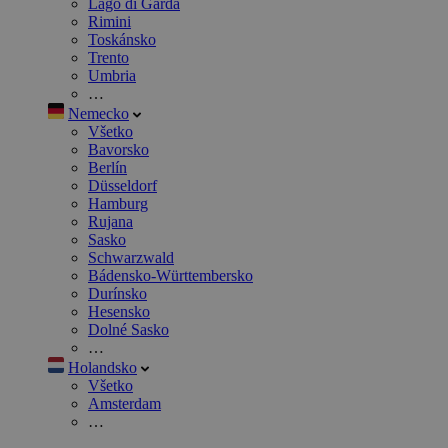
Lago di Garda
Rimini
Toskánsko
Trento
Umbria
…
Nemecko
Všetko
Bavorsko
Berlín
Düsseldorf
Hamburg
Rujana
Sasko
Schwarzwald
Bádensko-Württembersko
Durínsko
Hesensko
Dolné Sasko
…
Holandsko
Všetko
Amsterdam
…