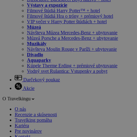
Výstavy a expozície
Filmové štúdiá Harry Potter™ + hotel
Filmové štúdiá Hra o tróny + prémiový hotel
VIP večer v Harry Potter štúdiách + hotel
Múzeá
Návšteva Múzea Mercedes-Benz + ubytovanie
Múzeá Porsche a Mercedes-Benz + ubytovanie
Muzikály
Návšteva Moulin Rouge v Paríži + ubytovanie
Divadlo
Aquaparky
Kúpele Therme Erding + prémiové ubytovanie
Vodný svet Rulantica: Vstupenky a pobyt
Darčekový poukaz
Akcie
O Travelkingu
O nás
Recenzie a skúsenosti
Travelking pomáha
Kariéra
Pre novinárov
Kontakt