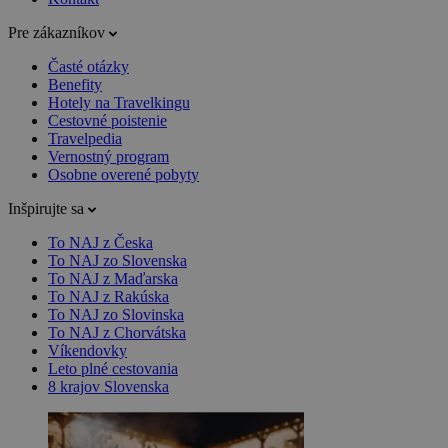
Pre zákazníkov
Časté otázky
Benefity
Hotely na Travelkingu
Cestovné poistenie
Travelpedia
Vernostný program
Osobne overené pobyty
Inšpirujte sa
To NAJ z Česka
To NAJ zo Slovenska
To NAJ z Maďarska
To NAJ z Rakúska
To NAJ zo Slovinska
To NAJ z Chorvátska
Víkendovky
Leto plné cestovania
8 krajov Slovenska