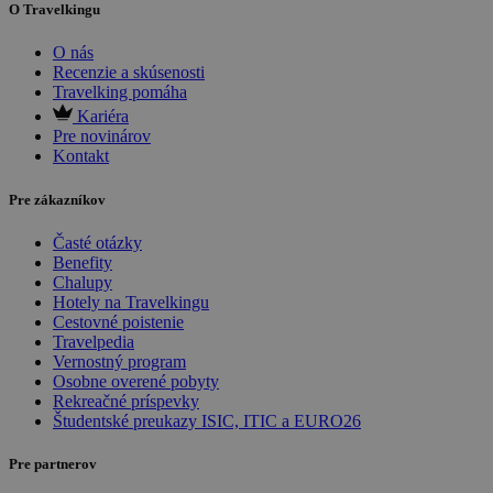
O Travelkingu
O nás
Recenzie a skúsenosti
Travelking pomáha
Kariéra
Pre novinárov
Kontakt
Pre zákazníkov
Časté otázky
Benefity
Chalupy
Hotely na Travelkingu
Cestovné poistenie
Travelpedia
Vernostný program
Osobne overené pobyty
Rekreačné príspevky
Študentské preukazy ISIC, ITIC a EURO26
Pre partnerov