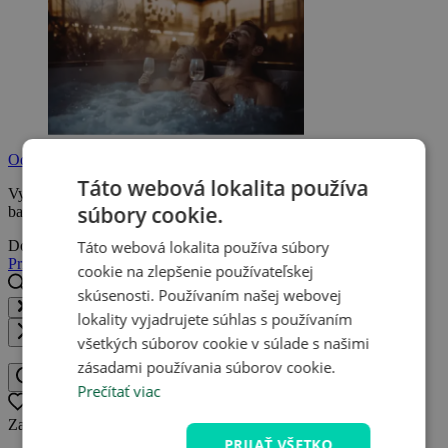
Oddýchnite si na wellness pobyte
Táto webová lokalita používa
Vyberte si wellness pobyt s vírivkou, saunou alebo termálnym
súbory cookie.
bazénom a užite si zaslúžený oddych.
Táto webová lokalita používa súbory
Doprajte si oddych
Prihláste sa
Registrujte sa
cookie na zlepšenie používateľskej
skúsenosti. Používaním našej webovej
Hľadaj destináciu, hotel, zážitok...
lokality vyjadrujete súhlas s používaním
Zavrieť
všetkých súborov cookie v súlade s našimi
zásadami používania súborov cookie.
Hľadaj destináciu, hotel, zážitok
Prečítať viac
Oblíbené
0
Zatiaľ nemáte žiadne obľúbené ponuky.
PRIJAŤ VŠETKO