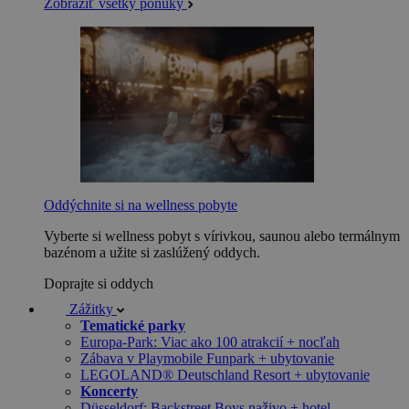
Zobraziť všetky ponuky
Oddýchnite si na wellness pobyte
Vyberte si wellness pobyt s vírivkou, saunou alebo termálnym
bazénom a užite si zaslúžený oddych.
Doprajte si oddych
Zážitky
Tematické parky
Europa-Park: Viac ako 100 atrakcií + nocľah
Zábava v Playmobile Funpark + ubytovanie
LEGOLAND® Deutschland Resort + ubytovanie
Koncerty
Düsseldorf: Backstreet Boys naživo + hotel