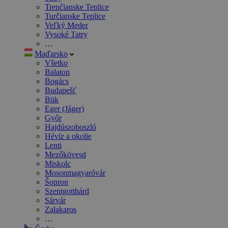
Trenčianske Teplice
Turčianske Teplice
Veľký Meder
Vysoké Tatry
…
Maďarsko
Všetko
Balaton
Bogács
Budapešť
Bük
Eger (Jáger)
Győr
Hajdúszoboszló
Hévíz a okolie
Lenti
Mezőkövesd
Miskolc
Mosonmagyaróvár
Šopron
Szentgotthárd
Sárvár
Zalakaros
…