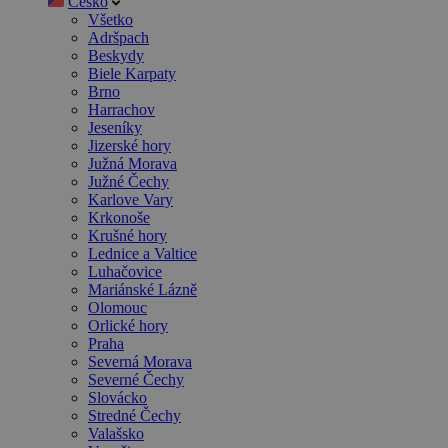
Česko
Všetko
Adršpach
Beskydy
Biele Karpaty
Brno
Harrachov
Jeseníky
Jizerské hory
Južná Morava
Južné Čechy
Karlove Vary
Krkonoše
Krušné hory
Lednice a Valtice
Luhačovice
Mariánské Lázně
Olomouc
Orlické hory
Praha
Severná Morava
Severné Čechy
Slovácko
Stredné Čechy
Valašsko