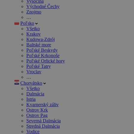
Vysočina
Východné Čechy
Znojmo
…
Poľsko
Všetko
Krakov
Kudowa-Zdrój
Baltské more
Poľské Beskydy
Poľské Krkonoše
Poľské Orlické hory
Poľské Tatry
Vroclav
…
Chorvátsko
Všetko
Dalmácia
Istria
Kvarnerský záliv
Ostrov Krk
Ostrov Pag
Severná Dalmácia
Stredná Dalmácia
Vodice