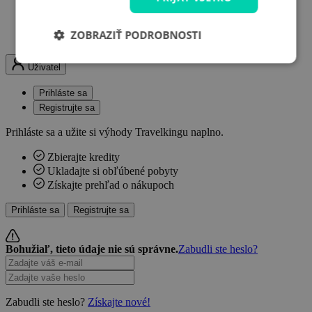
K ponukám sa môžete kedykoľvek vrátiť
Obľúbené ponuky na jednom mieste
ZOBRAZIŤ PODROBNOSTI
Upozornenie na zmeny v ponukách
Uživatel
Prihláste sa
Registrujte sa
Prihláste sa a užite si výhody Travelkingu naplno.
Zbierajte kredity
Ukladajte si obľúbené pobyty
Získajte prehľad o nákupoch
Prihláste sa
Registrujte sa
Bohužiaľ, tieto údaje nie sú správne.
Zabudli ste heslo?
Zabudli ste heslo?
Získajte nové!