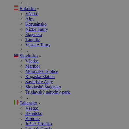
…
Rakúsko
Všetko
Alpy
Korutánsko
Nízke Taury
Štajersko
Tauplitz
Vysoké Taury
…
Slovinsko
Všetko
Maribor
Moravské Toplice
Rogaška Slatina
Savinjské Alpy
Slovinské Štajersko
Triglavský národný park
…
Taliansko
Všetko
Benátsko
Bibione
Južné Tirolsko
Lago di Garda