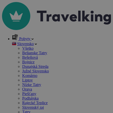
Pobyty
Slovensko
Všetko
Belianske Tatry
Bešeňová
Bojnice
Dunajská Streda
Južné Slovensko
Komárno
Liptov
Nízke Tatry
Orava
Piešťany
Podhájska
Rajecké Teplice
Slovenský raj
Tatry