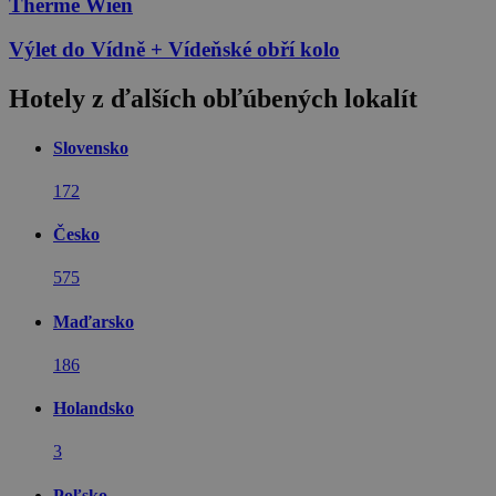
Therme Wien
Výlet do Vídně + Vídeňské obří kolo
Hotely z ďalších obľúbených lokalít
Slovensko
172
Česko
575
Maďarsko
186
Holandsko
3
Poľsko