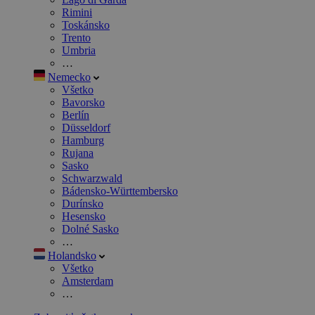
Rimini
Toskánsko
Trento
Umbria
…
Nemecko
Všetko
Bavorsko
Berlín
Düsseldorf
Hamburg
Rujana
Sasko
Schwarzwald
Bádensko-Württembersko
Durínsko
Hesensko
Dolné Sasko
…
Holandsko
Všetko
Amsterdam
…