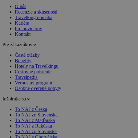
O nás
Recenzie a skúsenosti
Travelking pomáha
Kariéra
Pre novinárov
Kontakt
Pre zákazníkov
Časté otázky
Benefity
Hotely na Travelkingu
Cestovné poistenie
Travelpedia
Vernostný program
Osobne overené pobyty
Inšpirujte sa
To NAJ z Česka
To NAJ zo Slovenska
To NAJ z Maďarska
To NAJ z Rakúska
To NAJ zo Slovinska
To NAJ z Chorvátska