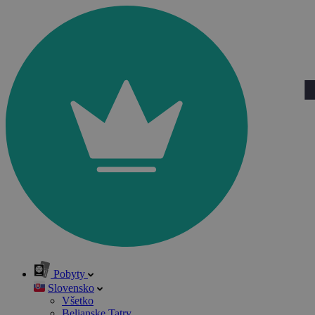
Pobyty
Slovensko
Všetko
Belianske Tatry