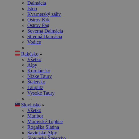
Dalmácia
Istria
Kvarnerský záliv
Ostrov Krk
Ostrov Pag
Severná Dalmácia
Stredná Dalmácia
Vodice
…
Rakúsko
Všetko
Alpy
Korutánsko
Nízke Taury
Štajersko
Tauplitz
Vysoké Taury
…
Slovinsko
Všetko
Maribor
Moravské Toplice
Rogaška Slatina
Savinjské Alpy
Slovinské Štajersko