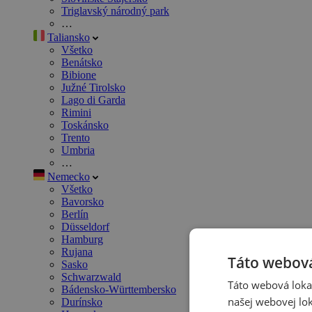
Triglavský národný park
…
Taliansko
Všetko
Benátsko
Bibione
Južné Tirolsko
Lago di Garda
Rimini
Toskánsko
Trento
Umbria
…
Nemecko
Všetko
Bavorsko
Berlín
Düsseldorf
Hamburg
Rujana
Táto webová
Sasko
Schwarzwald
Táto webová lokal
Bádensko-Württembersko
našej webovej lok
Durínsko