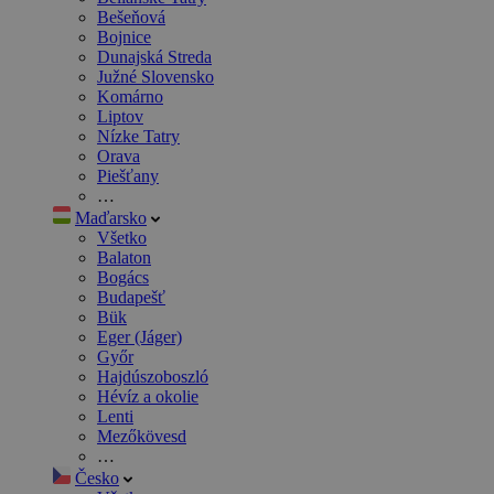
Bešeňová
Bojnice
Dunajská Streda
Južné Slovensko
Komárno
Liptov
Nízke Tatry
Orava
Piešťany
…
Maďarsko
Všetko
Balaton
Bogács
Budapešť
Bük
Eger (Jáger)
Győr
Hajdúszoboszló
Hévíz a okolie
Lenti
Mezőkövesd
…
Česko