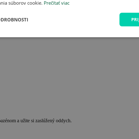
nia súborov cookie.
Prečítať viac
ODROBNOSTI
PRI
bazénom a užite si zaslúžený oddych.