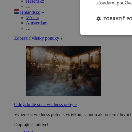
Hesensko
zásadami používa
…
Holandsko
Všetko
ZOBRAZIŤ P
Amsterdam
…
Zobraziť všetky ponuky
Oddýchnite si na wellness pobyte
Vyberte si wellness pobyt s vírivkou, saunou alebo termálnym 
Doprajte si oddych