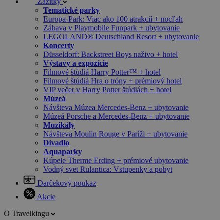
Zážitky
Tematické parky
Europa-Park: Viac ako 100 atrakcií + nocľah
Zábava v Playmobile Funpark + ubytovanie
LEGOLAND® Deutschland Resort + ubytovanie
Koncerty
Düsseldorf: Backstreet Boys naživo + hotel
Výstavy a expozície
Filmové štúdiá Harry Potter™ + hotel
Filmové štúdiá Hra o tróny + prémiový hotel
VIP večer v Harry Potter štúdiách + hotel
Múzeá
Návšteva Múzea Mercedes-Benz + ubytovanie
Múzeá Porsche a Mercedes-Benz + ubytovanie
Muzikály
Návšteva Moulin Rouge v Paríži + ubytovanie
Divadlo
Aquaparky
Kúpele Therme Erding + prémiové ubytovanie
Vodný svet Rulantica: Vstupenky a pobyt
Darčekový poukaz
Akcie
O Travelkingu