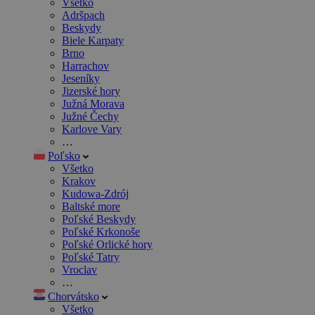
Všetko
Adršpach
Beskydy
Biele Karpaty
Brno
Harrachov
Jeseníky
Jizerské hory
Južná Morava
Južné Čechy
Karlove Vary
…
Poľsko
Všetko
Krakov
Kudowa-Zdrój
Baltské more
Poľské Beskydy
Poľské Krkonoše
Poľské Orlické hory
Poľské Tatry
Vroclav
…
Chorvátsko
Všetko