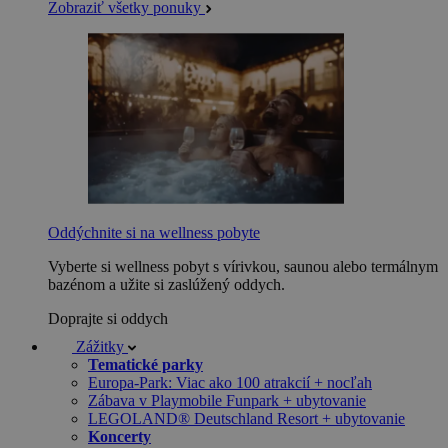
Zobraziť všetky ponuky
Oddýchnite si na wellness pobyte
Vyberte si wellness pobyt s vírivkou, saunou alebo termálnym
bazénom a užite si zaslúžený oddych.
Doprajte si oddych
Zážitky
Tematické parky
Europa-Park: Viac ako 100 atrakcií + nocľah
Zábava v Playmobile Funpark + ubytovanie
LEGOLAND® Deutschland Resort + ubytovanie
Koncerty