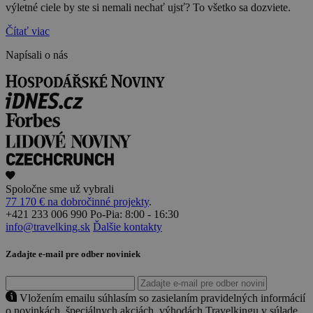
výletné ciele by ste si nemali nechať ujsť? To všetko sa dozviete.
Čítať viac
Napísali o nás
Spoločne sme už vybrali
77 170 € na dobročinné projekty
.
+421 233 006 990
Po-Pia: 8:00 - 16:30
info@travelking.sk
Ďalšie kontakty
Zadajte e-mail pre odber noviniek
Vložením emailu súhlasím so zasielaním pravidelných informácií
o novinkách, špeciálnych akciách, výhodách Travelkingu v súlade