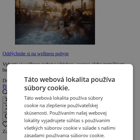
Oddýchnite si na wellness pobyte
Vyberte si wellness pobyt s vírivkou, saunou alebo termálnym
bazénom a užite si zaslúžený oddych.
Táto webová lokalita používa
Doprajte si oddych
súbory cookie.
Prihláste sa
Registrujte sa
Táto webová lokalita používa súbory
Hľadaj destináciu, hotel, zážitok...
cookie na zlepšenie používateľskej
Zavrieť
skúsenosti. Používaním našej webovej
Hľadaj destináciu, hotel, zážitok
lokality vyjadrujete súhlas s používaním
Oblíbené
0
všetkých súborov cookie v súlade s našimi
Zatiaľ nemáte žiadne obľúbené ponuky.
zásadami používania súborov cookie.