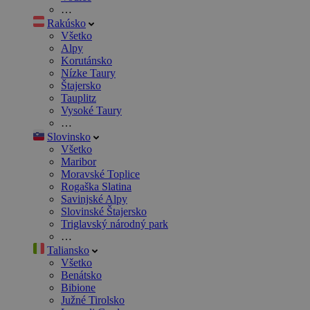
…
Rakúsko
Všetko
Alpy
Korutánsko
Nízke Taury
Štajersko
Tauplitz
Vysoké Taury
…
Slovinsko
Všetko
Maribor
Moravské Toplice
Rogaška Slatina
Savinjské Alpy
Slovinské Štajersko
Triglavský národný park
…
Taliansko
Všetko
Benátsko
Bibione
Južné Tirolsko