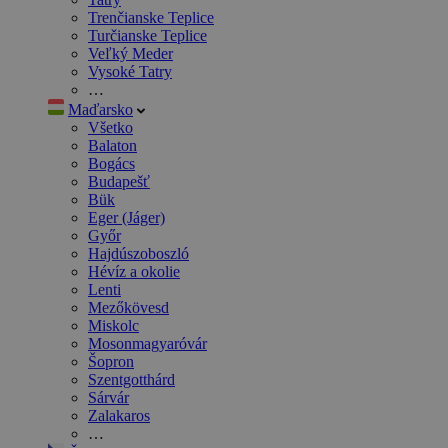
Trenčianske Teplice
Turčianske Teplice
Veľký Meder
Vysoké Tatry
…
Maďarsko
Všetko
Balaton
Bogács
Budapešť
Bük
Eger (Jáger)
Győr
Hajdúszoboszló
Hévíz a okolie
Lenti
Mezőkövesd
Miskolc
Mosonmagyaróvár
Šopron
Szentgotthárd
Sárvár
Zalakaros
…