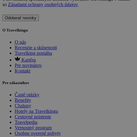
so
Zásadami ochrany osobných údajov
.
Odoberať novinky
O Travelkingu
O nás
Recenzie a skúsenosti
Travelking pomáha
Kariéra
Pre novinárov
Kontakt
Pre zákazníkov
Časté otázky
Benefity
Chalupy
Hotely na Travelkingu
Cestovné poistenie
Travelpedia
Vernostný program
Osobne overené pobyty