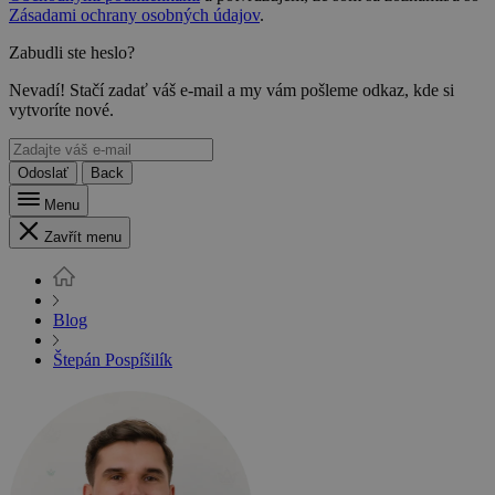
Zásadami ochrany osobných údajov
.
Zabudli ste heslo?
Nevadí! Stačí zadať váš e-mail a my vám pošleme odkaz, kde si
vytvoríte nové.
Odoslať
Back
Menu
Zavřít menu
Blog
Štepán Pospíšilík