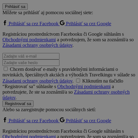
Prihlásiť sa
Môžete sa prihlásiť aj pomocou sociálnej siete:
Prihlásiť sa cez Facebook
Prihlásiť sa cez Google
Registráciou prostredníctvom Facebooku či Google súhlasím s
Obchodnými podmienkami
a potvrdzujem, že som sa zoznámil/a so
Zásadami ochrany osobných údajov
.
Chcem dostávať e-maily s pravidelnými informáciami o
novinkách, špeciálnych akciách a výhodách Travelkingu v súlade so
Zásadami ochrany osobných údajov
.
Kliknutím na tlačidlo
“Registrovať sa” súhlasíte s
Obchodnými podmienkami
a
potvrdzujete, že ste sa zoznámil/a so
Zásadami ochrany osobných
údajov
.
Registrovať sa
Alebo sa zaregistrujte pomocou sociálnych sietí:
Prihlásiť sa cez Facebook
Prihlásiť sa cez Google
Registráciou prostredníctvom Facebooku či Google súhlasím s
Obchodnými podmienkami
a potvrdzujem, že som sa zoznámil/a so