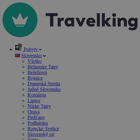
Pobyty
Slovensko
Všetko
Belianske Tatry
Bešeňová
Bojnice
Dunajská Streda
Južné Slovensko
Komárno
Liptov
Nízke Tatry
Orava
Piešťany
Podhájska
Rajecké Teplice
Slovenský raj
Tatry