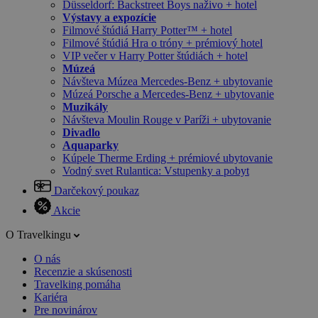
Düsseldorf: Backstreet Boys naživo + hotel
Výstavy a expozície
Filmové štúdiá Harry Potter™ + hotel
Filmové štúdiá Hra o tróny + prémiový hotel
VIP večer v Harry Potter štúdiách + hotel
Múzeá
Návšteva Múzea Mercedes-Benz + ubytovanie
Múzeá Porsche a Mercedes-Benz + ubytovanie
Muzikály
Návšteva Moulin Rouge v Paríži + ubytovanie
Divadlo
Aquaparky
Kúpele Therme Erding + prémiové ubytovanie
Vodný svet Rulantica: Vstupenky a pobyt
Darčekový poukaz
Akcie
O Travelkingu
O nás
Recenzie a skúsenosti
Travelking pomáha
Kariéra
Pre novinárov