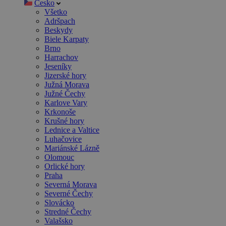
Česko
Všetko
Adršpach
Beskydy
Biele Karpaty
Brno
Harrachov
Jeseníky
Jizerské hory
Južná Morava
Južné Čechy
Karlove Vary
Krkonoše
Krušné hory
Lednice a Valtice
Luhačovice
Mariánské Lázně
Olomouc
Orlické hory
Praha
Severná Morava
Severné Čechy
Slovácko
Stredné Čechy
Valašsko