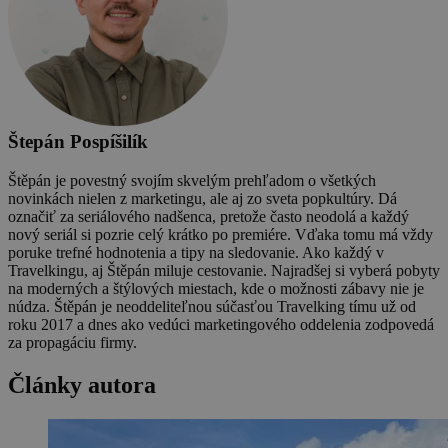
Štepán Pospíšilík
Štěpán je povestný svojím skvelým prehľadom o všetkých
novinkách nielen z marketingu, ale aj zo sveta popkultúry. Dá
označiť za seriálového nadšenca, pretože často neodolá a každý
nový seriál si pozrie celý krátko po premiére. Vďaka tomu má vždy
poruke trefné hodnotenia a tipy na sledovanie. Ako každý v
Travelkingu, aj Štěpán miluje cestovanie. Najradšej si vyberá pobyty
na moderných a štýlových miestach, kde o možnosti zábavy nie je
núdza. Štěpán je neoddeliteľnou súčasťou Travelking tímu už od
roku 2017 a dnes ako vedúci marketingového oddelenia zodpovedá
za propagáciu firmy.
Články autora