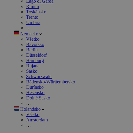
Lago di Garda
Rimini
Toskánsko
Trento
Umbria
…
Nemecko
Všetko
Bavorsko
Berlín
Düsseldorf
Hamburg
Rujana
Sasko
Schwarzwald
Bádensko-Württembersko
Durínsko
Hesensko
Dolné Sasko
…
Holandsko
Všetko
Amsterdam
…