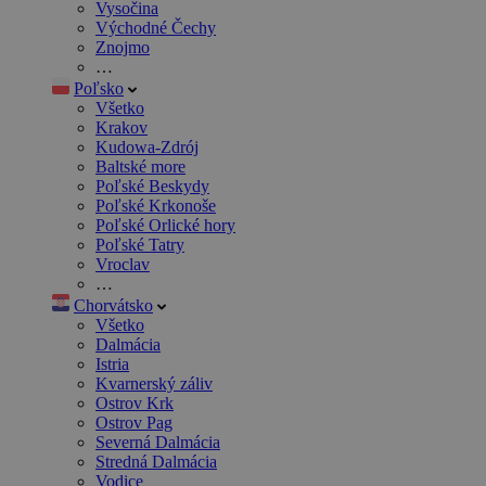
Vysočina
Východné Čechy
Znojmo
…
Poľsko
Všetko
Krakov
Kudowa-Zdrój
Baltské more
Poľské Beskydy
Poľské Krkonoše
Poľské Orlické hory
Poľské Tatry
Vroclav
…
Chorvátsko
Všetko
Dalmácia
Istria
Kvarnerský záliv
Ostrov Krk
Ostrov Pag
Severná Dalmácia
Stredná Dalmácia
Vodice